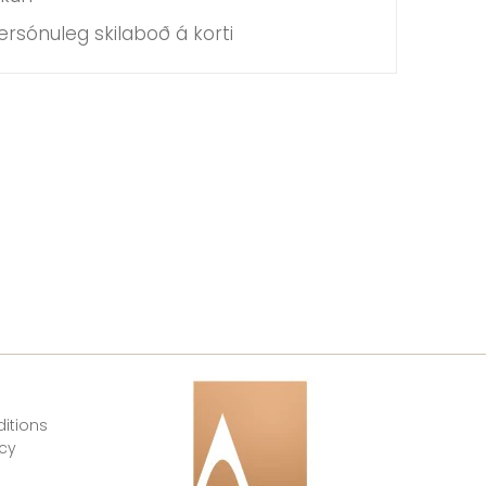
rsónuleg skilaboð á korti
itions
icy