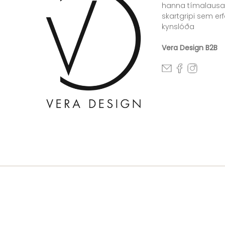
hanna tímalausa
skartgripi sem erfa
kynslóða
Vera Design B2B