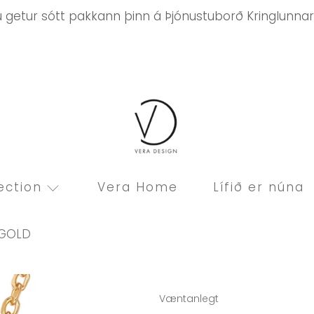
ú getur sótt pakkann þinn á Þjónustuborð Kringlunnar
ection
Vera Home
Lífið er núna
 GOLD
Væntanlegt