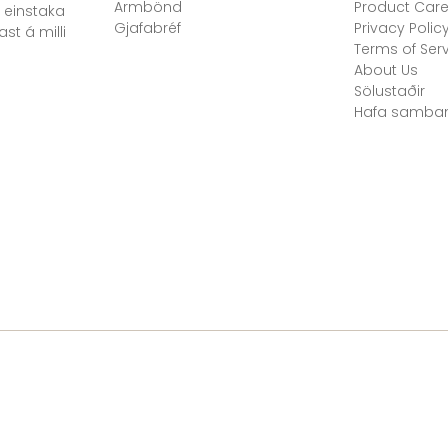
Armbönd
Product Car
 einstaka
Gjafabréf
Privacy Polic
st á milli
Terms of Ser
About Us
Sölustaðir
Hafa samba