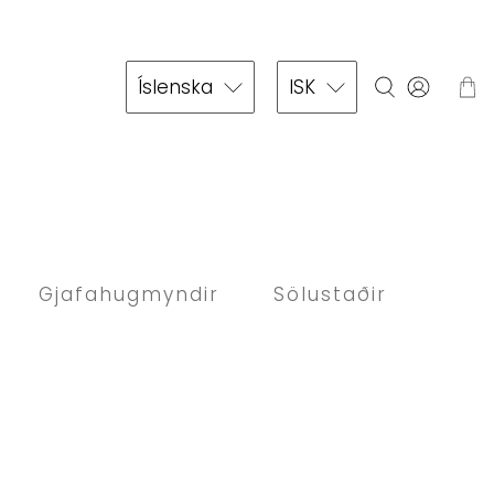
Íslenska
ISK
Gjafahugmyndir
Sölustaðir