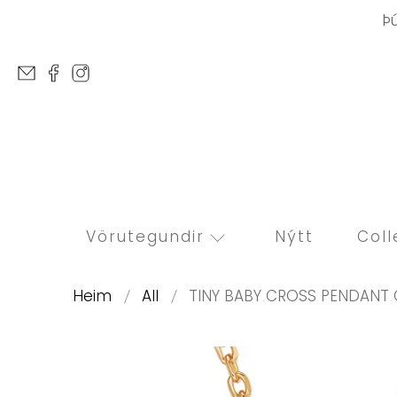
Þ
Vörutegundir
Nýtt
Coll
Heim
All
TINY BABY CROSS PENDANT