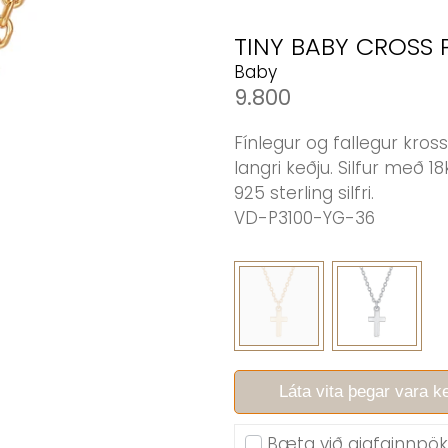
TINY BABY CROSS
Baby
9.800
Fínlegur og fallegur kros
langri keðju. Silfur með 18
925 sterling silfri.
VD-P3100-YG-36
Láta vita þegar vara 
Bæta við gjafainnpö