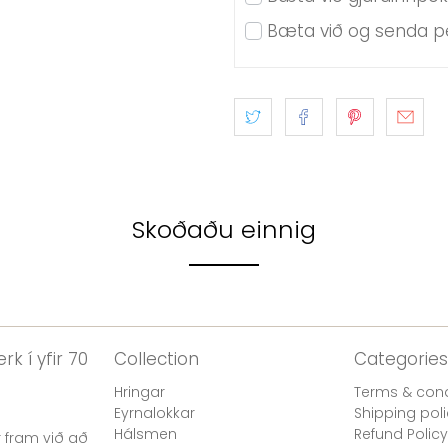
Bæta við og senda pe
Skoðaðu einnig
rk í yfir 70
Collection
Categories
Hringar
Terms & cond
Eyrnalokkar
Shipping pol
Hálsmen
Refund Policy
 fram við að