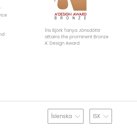
e
y
vice
Íris Björk Tanya Jónsdóttir
nd
attains the prominent Bronze
A' Design Award
Íslenska
ISK