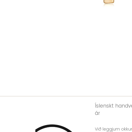
Íslenskt handve
ár
Við leggjum okkur