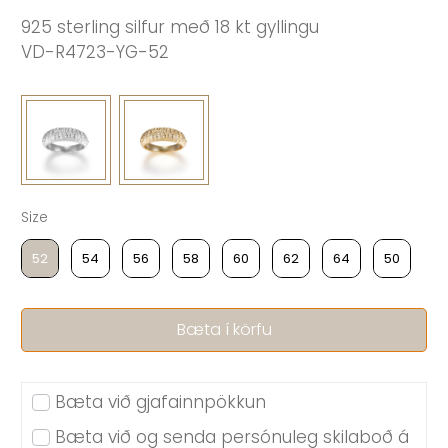
925 sterling silfur með 18 kt gyllingu
VD-R4723-YG-52
Size
Size
52
54
56
58
60
62
64
50
Bæta í körfu
Bæta við gjafainnpökkun
Bæta við og senda persónuleg skilaboð á