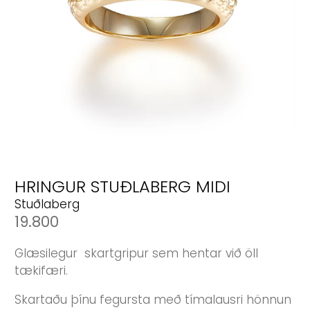
HRINGUR STUÐLABERG MIDI
Stuðlaberg
19.800
Glæsilegur skartgripur sem hentar við öll
tækifæri.
Skartaðu þínu fegursta með tímalausri hönnun