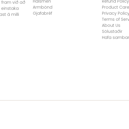
Hálsmen
Refund Policy
 fram við að
Armbönd
Product Car
 einstaka
Gjafabréf
Privacy Polic
st á milli
Terms of Ser
About Us
Sölustaðir
Hafa samba