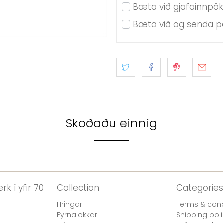
Bæta við gjafainnpö
Bæta við og senda pe
Skoðaðu einnig
rk í yfir 70
Collection
Categories
Hringar
Terms & cond
Eyrnalokkar
Shipping pol