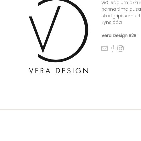
Við leggjum okkur
hanna tímalausa
skartgripi sem erfa
kynslóða
Vera Design B2B