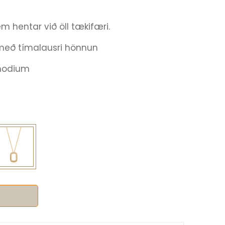
m hentar við öll tækifæri.
með tímalausri hönnun
Rhodium