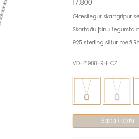
17.800
Glæsilegur skartgripur se
Skartaðu þínu fegursta 
925 sterling silfur með 
VD-P1988-RH-CZ
Bæta í körfu