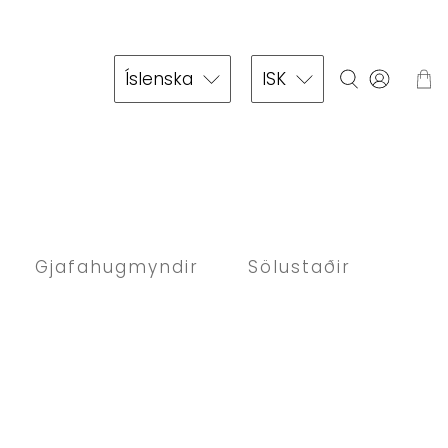
Íslenska
ISK
Gjafahugmyndir
Sölustaðir