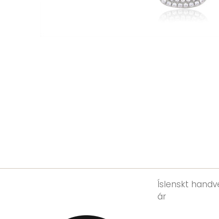
Íslenskt handve
ár