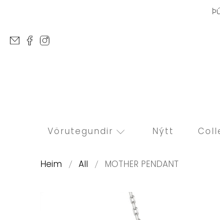
Þ
Vörutegundir
Nýtt
Coll
Heim
All
MOTHER PENDANT