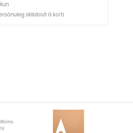
kkun
rsónuleg skilaboð á korti
itions
icy