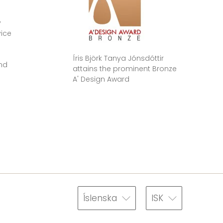
e
y
vice
Íris Björk Tanya Jónsdóttir
nd
attains the prominent Bronze
A' Design Award
Íslenska
ISK