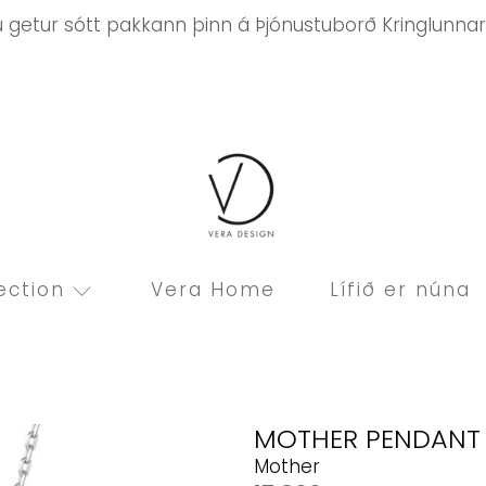
ú getur sótt pakkann þinn á Þjónustuborð Kringlunnar
ection
Vera Home
Lífið er núna
MOTHER PENDANT
Mother