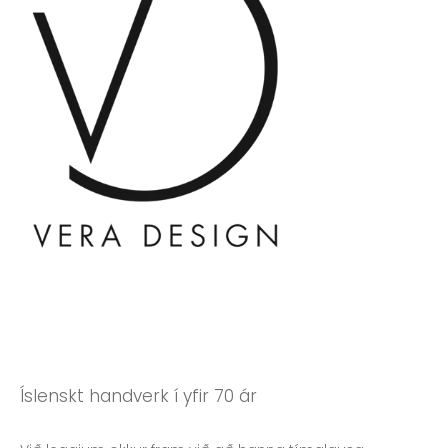
Íslenskt handverk í yfir 70 ár