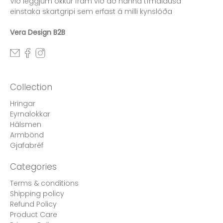
Við leggjum okkur fram við að hanna tímalausa
einstaka skartgripi sem erfast á milli kynslóða
Vera Design B2B
Collection
Hringar
Eyrnalokkar
Hálsmen
Armbönd
Gjafabréf
Categories
Terms & conditions
Shipping policy
Refund Policy
Product Care