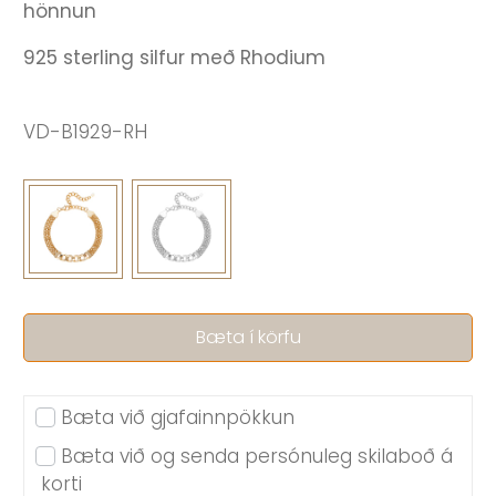
hönnun
925 sterling silfur með Rhodium
VD-B1929-RH
Bæta í körfu
Bæta við gjafainnpökkun
Bæta við og senda persónuleg skilaboð á
korti