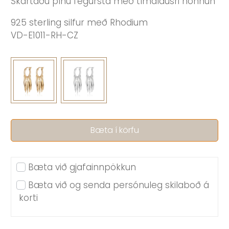
Skartaðu þínu fegursta með tímalausri hönnun
925 sterling silfur með Rhodium
VD-E1011-RH-CZ
Bæta í körfu
Bæta við gjafainnpökkun
Bæta við og senda persónuleg skilaboð á
korti