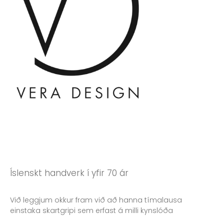
Íslenskt handverk í yfir 70 ár
Við leggjum okkur fram við að hanna tímalausa
einstaka skartgripi sem erfast á milli kynslóða