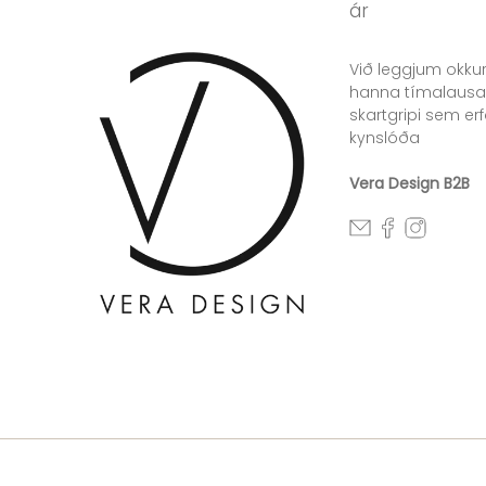
ár
Við leggjum okkur
hanna tímalausa
skartgripi sem erfa
kynslóða
Vera Design B2B