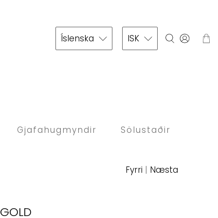
Íslenska
ISK
Gjafahugmyndir
Sölustaðir
Fyrri
|
Næsta
T GOLD