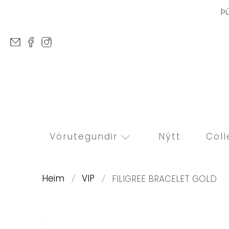
Þ
Vörutegundir
Nýtt
Coll
Heim
VIP
FILIGREE BRACELET GOLD