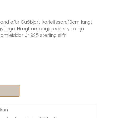
band eftir Guðbjart Þorleifsson. 19cm langt
yllingu. Hægt að lengja eða stytta hjá
ramleiddar úr 925 sterling silfri.
kkun