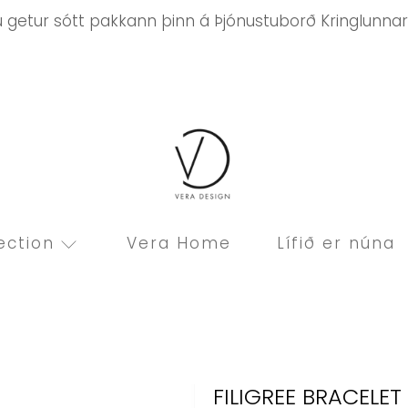
ú getur sótt pakkann þinn á Þjónustuborð Kringlunnar
ection
Vera Home
Lífið er núna
FILIGREE BRACELE