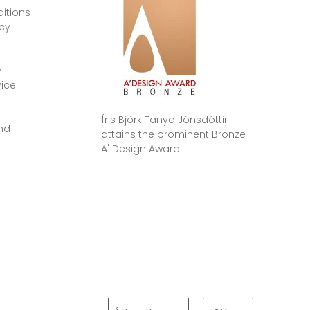
itions
icy
e
y
vice
Íris Björk Tanya Jónsdóttir
nd
attains the prominent Bronze
A' Design Award