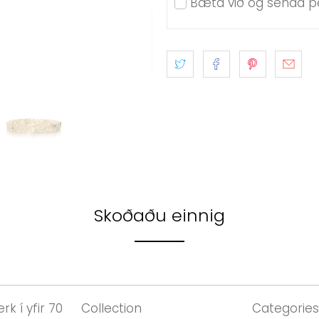
Bæta við og senda pe
Skoðaðu einnig
rk í yfir 70
Collection
Categories