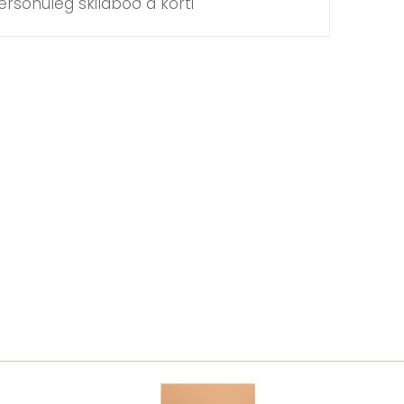
rsónuleg skilaboð á korti