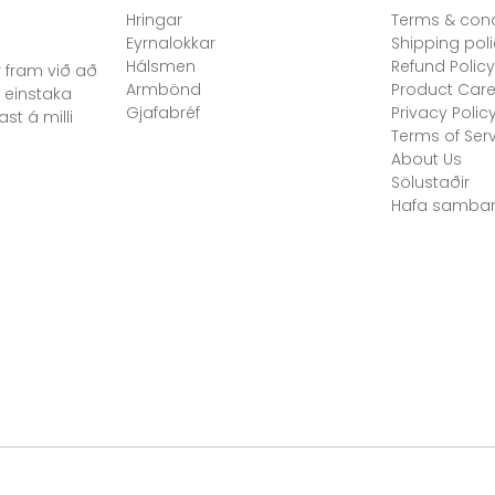
Hringar
Terms & cond
Eyrnalokkar
Shipping pol
Hálsmen
Refund Policy
 fram við að
Armbönd
Product Car
 einstaka
Gjafabréf
Privacy Polic
st á milli
Terms of Ser
About Us
Sölustaðir
Hafa samba