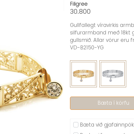
Filigree
30.800
Gullfallegt víravirkis arm
silfurarmband með 18kt g
gullsmið. Allar vörur eru f
VD-B2150-YG
Bæta í körfu
Bæta við gjafainnpö