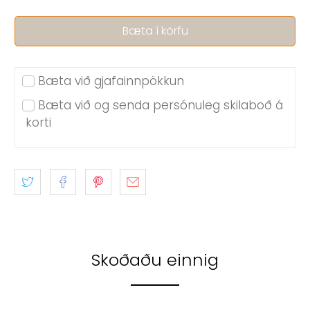
Bæta við gjafainnpökkun
Bæta við og senda persónuleg skilaboð á
korti
Skoðaðu einnig