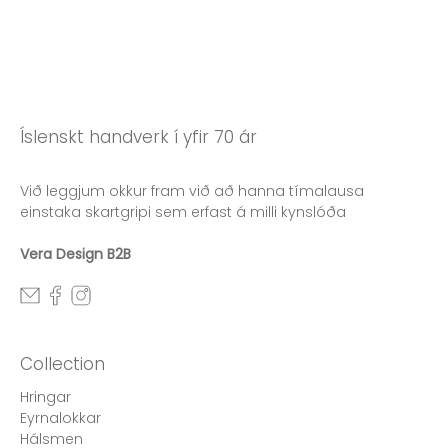
Íslenskt handverk í yfir 70 ár
Við leggjum okkur fram við að hanna tímalausa
einstaka skartgripi sem erfast á milli kynslóða
Vera Design B2B
Collection
Hringar
Eyrnalokkar
Hálsmen
Armbönd
Gjafabréf
Categories