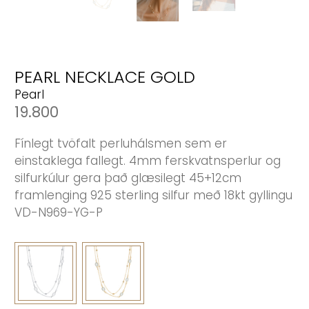
PEARL NECKLACE GOLD
Pearl
19.800
Fínlegt tvöfalt perluhálsmen sem er
einstaklega fallegt. 4mm ferskvatnsperlur og
silfurkúlur gera það glæsilegt 45+12cm
framlenging 925 sterling silfur með 18kt gyllingu
VD-N969-YG-P
Bæta í körfu