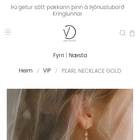
Þú getur sótt pakkann þinn á Þjónustuborð
Kringlunnar
Fyrri
|
Næsta
Heim
VIP
PEARL NECKLACE GOLD