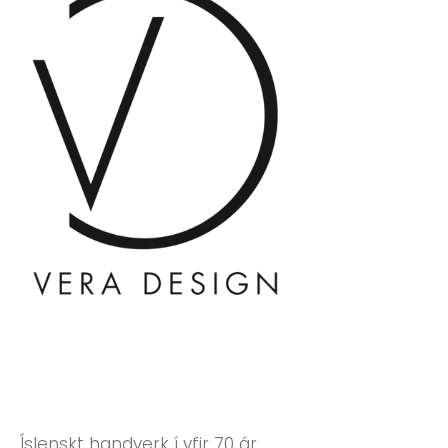
Íslenskt handverk í yfir 70 ár