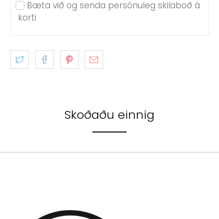
Bæta við og senda persónuleg skilaboð á
korti
Skoðaðu einnig