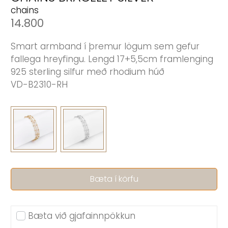
chains
14.800
Smart armband í þremur lögum sem gefur
fallega hreyfingu. Lengd 17+5,5cm framlenging
925 sterling silfur með rhodium húð
VD-B2310-RH
Bæta í körfu
Bæta við gjafainnpökkun