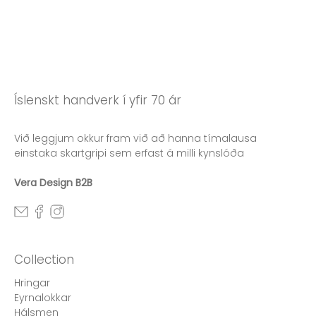
Íslenskt handverk í yfir 70 ár
Við leggjum okkur fram við að hanna tímalausa
einstaka skartgripi sem erfast á milli kynslóða
Vera Design B2B
Collection
Hringar
Eyrnalokkar
Hálsmen