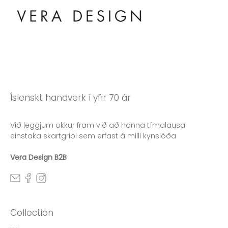
Íslenskt handverk í yfir 70 ár
Við leggjum okkur fram við að hanna tímalausa
einstaka skartgripi sem erfast á milli kynslóða
Vera Design B2B
Collection