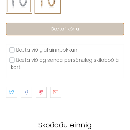
Bæta í körfu
Bæta við gjafainnpökkun
Bæta við og senda persónuleg skilaboð á
korti
Skoðaðu einnig