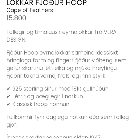
LOKKAR FJÖÐUR HOOP
Cape of Feathers
15.800
Fallegir og tímalausir eyrnalokkar frá VERA
DESIGN.
Fjöður Hoop eyrnalokkar sameina klassískt
hringlaga form og fíngert fjöður viðhengi sem
gefur skartinu léttleika og mjúka hreyfingu.
Fjaðrir tákna vernd, frelsi og innri styrk.
✔ 925 sterling silfur með 18kt gullhúðun
✔ Léttir og þægilegir í notkun
✔ Klassísk hoop hönnun
Fullkomnir fyrir daglega notkun eða sem falleg
gjöf.
Íslensk skartgripahönnun síðan 1947