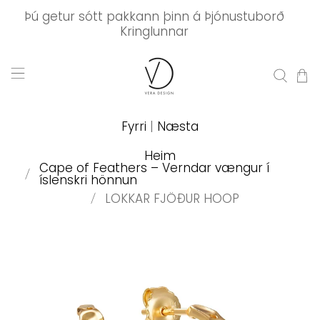
Þú getur sótt pakkann þinn á Þjónustuborð
Kringlunnar
Fyrri
|
Næsta
Heim
Cape of Feathers – Verndar vængur í
íslenskri hönnun
LOKKAR FJÖÐUR HOOP