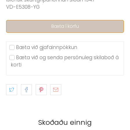
VD-E5308-YG
Bæta í körfu
Bæta við gjafainnpökkun
Bæta við og senda persónuleg skilaboð á
korti
Skoðaðu einnig