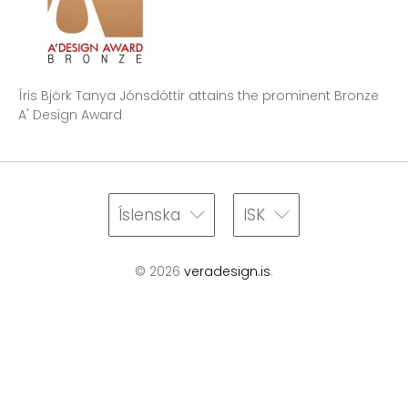
Íris Björk Tanya Jónsdóttir attains the prominent Bronze
A' Design Award
Íslenska
ISK
© 2026
veradesign.is
.