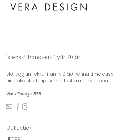
Íslenskt handverk í yfir 70 ár
Við leggjum okkur fram við að hanna tímalausa
einstaka skartgripi sem erfast á milli kynslóða
Vera Design B2B
Collection
Hringar