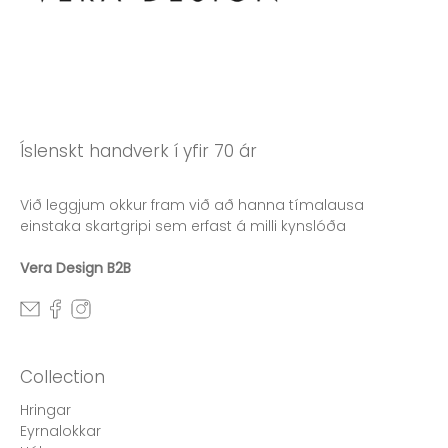
Íslenskt handverk í yfir 70 ár
Við leggjum okkur fram við að hanna tímalausa
einstaka skartgripi sem erfast á milli kynslóða
Vera Design B2B
Collection
Hringar
Eyrnalokkar