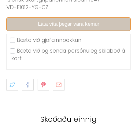
VD-E1012-YG-CZ
Láta vita þegar vara kemur
Bæta við gjafainnpökkun
Bæta við og senda persónuleg skilaboð á
korti
Skoðaðu einnig