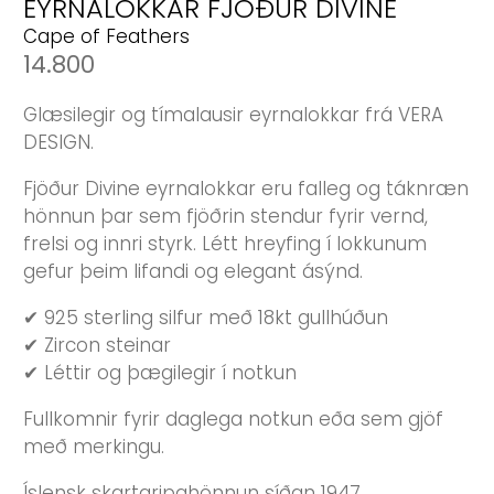
EYRNALOKKAR FJÖÐUR DIVINE
Cape of Feathers
14.800
Glæsilegir og tímalausir eyrnalokkar frá VERA
DESIGN.
Fjöður Divine eyrnalokkar eru falleg og táknræn
hönnun þar sem fjöðrin stendur fyrir vernd,
frelsi og innri styrk. Létt hreyfing í lokkunum
gefur þeim lifandi og elegant ásýnd.
✔ 925 sterling silfur með 18kt gullhúðun
✔ Zircon steinar
✔ Léttir og þægilegir í notkun
Fullkomnir fyrir daglega notkun eða sem gjöf
með merkingu.
Íslensk skartgripahönnun síðan 1947