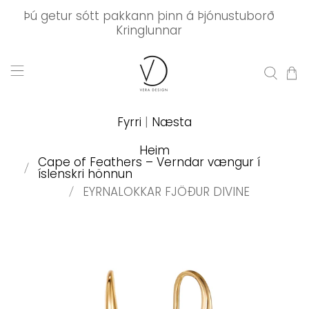
Þú getur sótt pakkann þinn á Þjónustuborð
Kringlunnar
Fyrri
|
Næsta
Heim
Cape of Feathers – Verndar vængur í
íslenskri hönnun
EYRNALOKKAR FJÖÐUR DIVINE