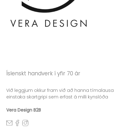
Íslenskt handverk í yfir 70 ár
Við leggjum okkur fram við að hanna tímalausa
einstaka skartgripi sem erfast á milli kynslóða
Vera Design B2B