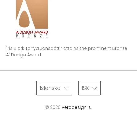
Íris Björk Tanya Jónsdóttir attains the prominent Bronze
A' Design Award
Íslenska
ISK
© 2026
veradesign.is
.