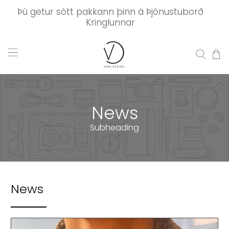
Þú getur sótt pakkann þinn á Þjónustuborð
Kringlunnar
News
Subheading
News